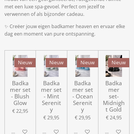
met een luxe spa-gevoel. Perfect om jezelf te
verwennen of als bijzonder cadeau.
✨ Creëer jouw eigen badkamer heaven en ervaar elke
dag een moment van pure ontspanning.
Nieuw
Nieuw
Nieuw
Nieuw
Badka
Badka
Badka
Badka
mer set
mer set
mer set
mer
- Blush
- Mint
- Ocean
set-
Glow
Serenit
Serenit
Midnigh
y
y
t Gold
€ 22,95
€ 29,95
€ 29,95
€ 24,95
In winkelwagen
In winkelwagen
In winkelwagen
In winkelwa