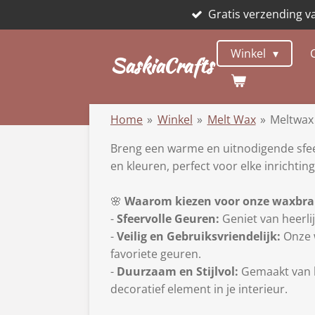
Gratis verzending v
Ga
direct
naar
Winkel
SaskiaCrafts
de
hoofdinhoud
Home
»
Winkel
»
Melt Wax
»
Meltwax
Breng een warme en uitnodigende sfeer
en kleuren, perfect voor elke inrichting
🌸
Waarom kiezen voor onze waxbra
-
Sfeervolle Geuren:
Geniet van heerli
-
Veilig en Gebruiksvriendelijk:
Onze w
favoriete geuren.
-
Duurzaam en Stijlvol:
Gemaakt van h
decoratief element in je interieur.