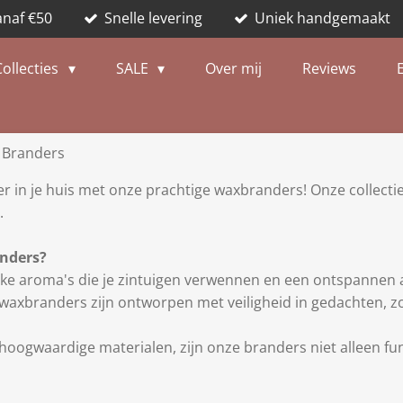
anaf €50
Snelle levering
Uniek handgemaakt
Collecties
SALE
Over mij
Reviews
 Branders
 in je huis met onze prachtige waxbranders! Onze collectie
.
nders?
jke aroma's die je zintuigen verwennen en een ontspannen
axbranders zijn ontworpen met veiligheid in gedachten, zo
oogwaardige materialen, zijn onze branders niet alleen fun