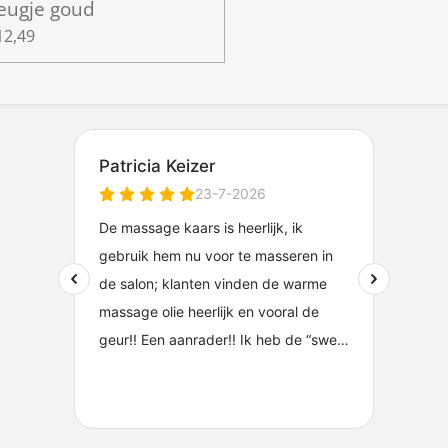
leugje goud
12,49