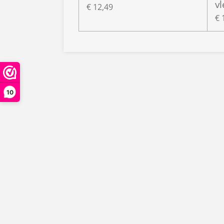
v
€ 12,49
€ 
10