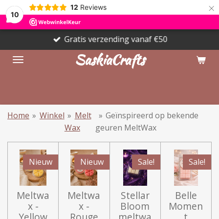
×
12
Reviews
10
Gratis verzending vanaf €50
SaskiaCrafts
Home
»
Winkel
»
Melt
»
Geïnspireerd op bekende
Wax
geuren MeltWax
Nieuw
Nieuw
Sale!
Sale!
Meltwa
Meltwa
Stellar
Belle
x -
x -
Bloom
Momen
Yellow
Rouge
meltwa
t