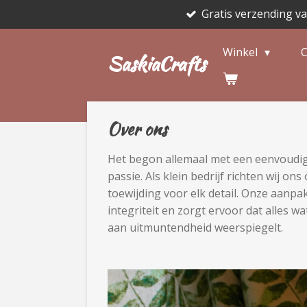
Gratis verzending v
Ga
direct
naar
Winkel
C
SaskiaCrafts
de
hoofdinhoud
Over ons
Het begon allemaal met een eenvoudig
passie. Als klein bedrijf richten wij on
toewijding voor elk detail. Onze aanpak
integriteit en zorgt ervoor dat alles w
aan uitmuntendheid weerspiegelt.