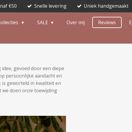
anaf €50
Snelle levering
Uniek handgemaakt
ollecties
SALE
Over mij
Reviews
E
 idee, gevoed door een diepe
s op persoonlijke aandacht en
 is geworteld in kwaliteit en
at we doen onze toewijding