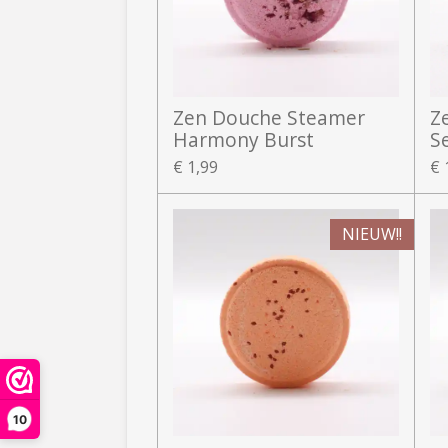
Zen Douche Steamer
Z
Harmony Burst
S
€ 1,99
€ 
NIEUW!!
10