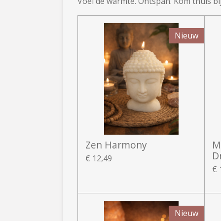
Voel de warmte. Ontspan. Kom thuis bij 
Nieuw
Zen Harmony
M
D
€ 12,49
€ 
Nieuw