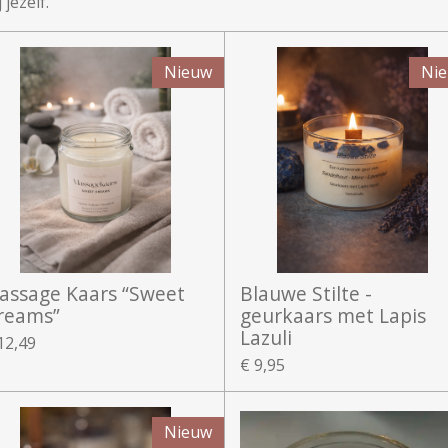
jezelf.
Nieuw
Ni
assage Kaars “Sweet
Blauwe Stilte -
reams”
geurkaars met Lapis
Lazuli
12,49
€ 9,95
Nieuw