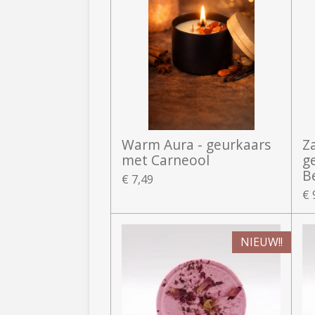
Warm Aura - geurkaars
Z
met Carneool
g
B
€ 7,49
€ 
NIEUW!!