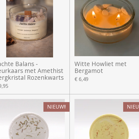
achte Balans -
Witte Howliet met
eurkaars met Amethist
Bergamot
ergkristal Rozenkwarts
€ 6,49
9,95
NIEUW!!
NIEU