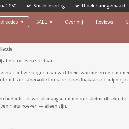
anaf €50
Snelle levering
Uniek handgemaakt
ollecties
SALE
Over mij
Reviews
E
llectie
j af en toe even stilstaan.
an vanuit het verlangen naar zachtheid, warmte en een mome
bombs en sfeervolle lotus- en boeddhakaarsen helpen je om
en bedoeld om van alledaagse momenten kleine rituelen te 
Even niets hoeven — alleen zijn.