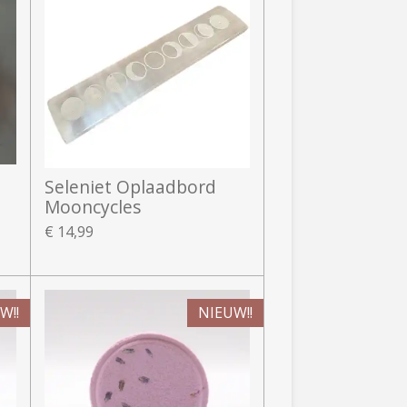
Seleniet Oplaadbord
Mooncycles
€ 14,99
W!!
NIEUW!!