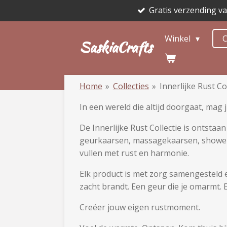
Gratis verzending v
Ga
direct
naar
Winkel
C
SaskiaCrafts
de
hoofdinhoud
Home
»
Collecties
»
Innerlijke Rust Co
In een wereld die altijd doorgaat, mag ji
De Innerlijke Rust Collectie is ontsta
geurkaarsen, massagekaarsen, shower 
vullen met rust en harmonie.
Elk product is met zorg samengesteld 
zacht brandt. Een geur die je omarmt. 
Creëer jouw eigen rustmoment.