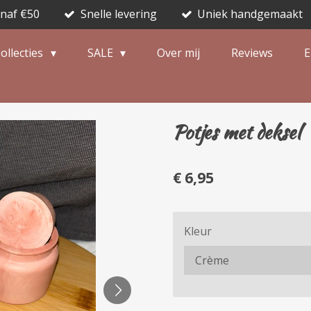
anaf €50
Snelle levering
Uniek handgemaakt
ollecties
SALE
Over mij
Reviews
E
Potjes met deksel
€ 6,95
Kleur