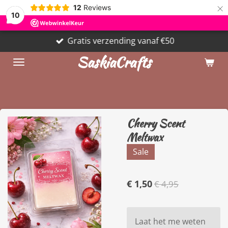
×
12
Reviews
10
Gratis verzending vanaf €50
SaskiaCrafts
Cherry Scent
Meltwax
Sale
€ 1,50
€ 4,95
Laat het me weten