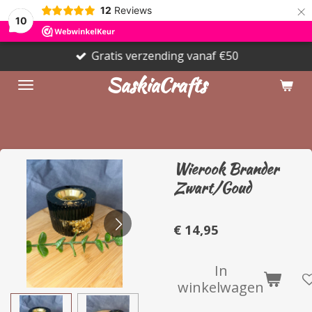
×
12
Reviews
10
Gratis verzending vanaf €50
SaskiaCrafts
Wierook Brander
Zwart/Goud
€ 14,95
In
winkelwagen