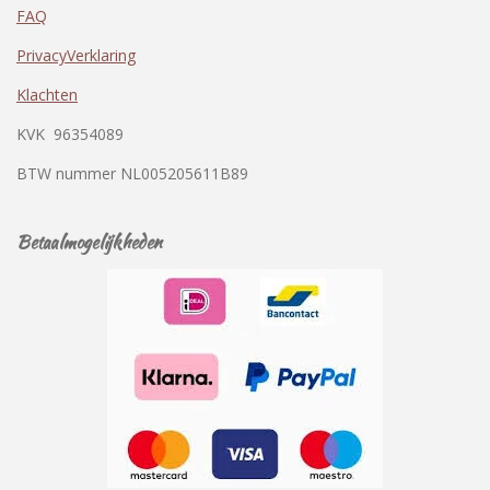
FAQ
PrivacyVerklaring
Klachten
KVK
96354089
BTW nummer
NL005205611B89
Betaalmogelijkheden