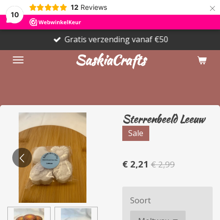
×
12
Reviews
10
Gratis verzending vanaf €50
SaskiaCrafts
Sterrenbeeld Leeuw
Sale
€ 2,21
€ 2,99
Soort