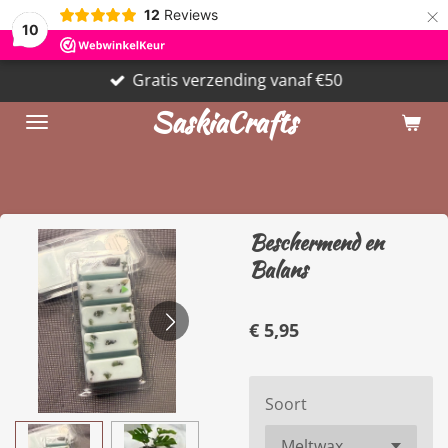
×
12
Reviews
10
Gratis verzending vanaf €50
SaskiaCrafts
Beschermend en
Balans
€ 5,95
Soort