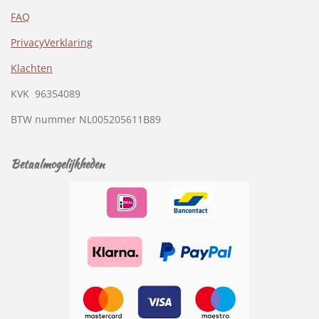
FAQ
PrivacyVerklaring
Klachten
KVK
96354089
BTW nummer
NL005205611B89
Betaalmogelijkheden