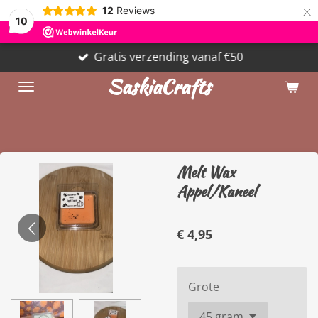
×
12
Reviews
10
Gratis verzending vanaf €50
SaskiaCrafts
Melt Wax
Appel/Kaneel
€ 4,95
Grote