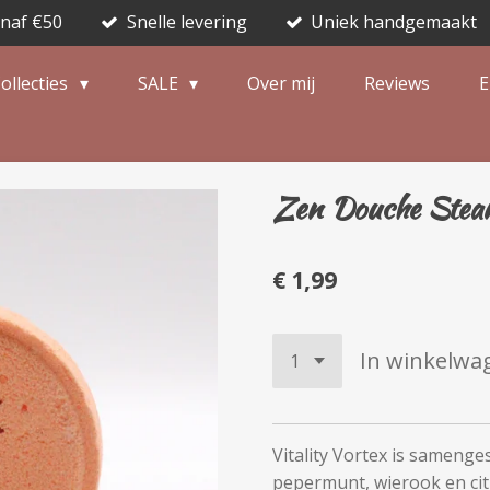
anaf €50
Snelle levering
Uniek handgemaakt
ollecties
SALE
Over mij
Reviews
E
Zen Douche Steam
€ 1,99
In winkelwa
Vitality Vortex is samenge
pepermunt, wierook en cit