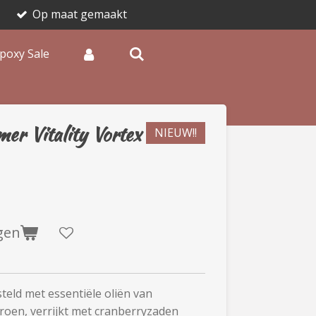
Op maat gemaakt
poxy Sale
er Vitality Vortex
NIEUW!!
gen
steld met essentiële oliën van
roen, verrijkt met cranberryzaden