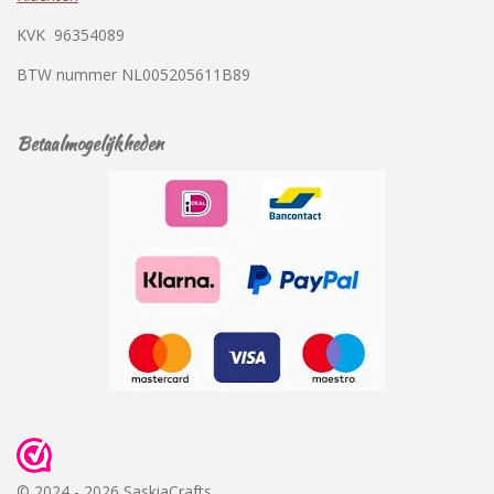
KVK
96354089
BTW nummer
NL005205611B89
Betaalmogelijkheden
© 2024 - 2026 SaskiaCrafts