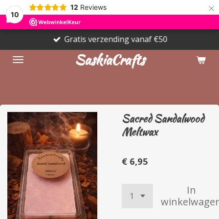
×
12
Reviews
10
Gratis verzending vanaf €50
SaskiaCrafts
Sacred Sandalwood
Meltwax
€ 6,95
In
winkelwage