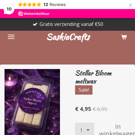
×
12
Reviews
10
Gratis verzending vanaf €50
SaskiaCrafts
Stellar Bloom
meltwax
Sale!
€ 4,95
€ 6,95
In
winkelwage