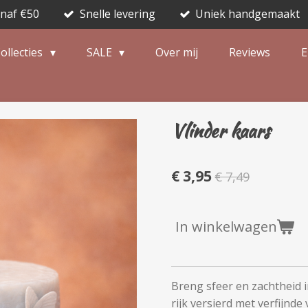
anaf €50
Snelle levering
Uniek handgemaakt
ollecties
SALE
Over mij
Reviews
E
Vlinder kaars
€ 3,95
€ 7,49
In winkelwagen
Breng sfeer en zachtheid 
rijk versierd met verfijnde 