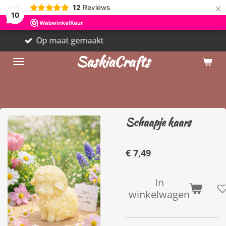
×
12
Reviews
10
Gratis verzending vanaf €50
SaskiaCrafts
Schaapje kaars
€ 7,49
In
winkelwagen