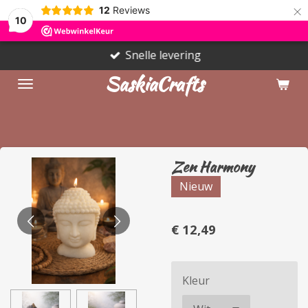
×
12
Reviews
10
Snelle levering
SaskiaCrafts
Zen Harmony
Nieuw
€ 12,49
Kleur