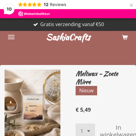
×
12
Reviews
10
Gratis verzending vanaf €50
SaskiaCrafts
Meltwax - Zoete
Mirre
Nieuw
€ 5,49
In
winkelwage